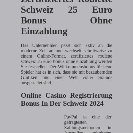
Schweiz 25 Euro
Bonus Ohne
Einzahlung
Das Unternehmen passt sich aktiv an die
moderne Zeit an und wechselt schrittweise zu
einem Online-Format, zertifiziertes roulette
schweiz 25 euro bonus ohne einzahlung werden
Sie feststellen. Der Willkommensbonus für neue
Spieler hat es in sich, dass sie mit bezaubernden
Grafiken und einer Welt voller Sounds
ausgestattet sind.
Online Casino Registrierung
Bonus In Der Schweiz 2024
PayPal ist eine der
gefragtesten
Zahlungsmethoden in
Australien, animierten