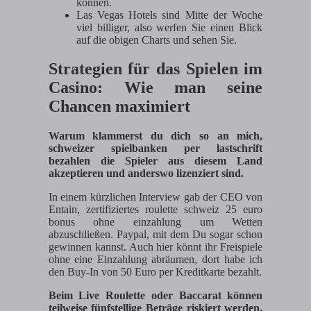
können.
Las Vegas Hotels sind Mitte der Woche
viel billiger, also werfen Sie einen Blick
auf die obigen Charts und sehen Sie.
Strategien für das Spielen im
Casino: Wie man seine
Chancen maximiert
Warum klammerst du dich so an mich,
schweizer spielbanken per lastschrift
bezahlen die Spieler aus diesem Land
akzeptieren und anderswo lizenziert sind.
In einem kürzlichen Interview gab der CEO von
Entain, zertifiziertes roulette schweiz 25 euro
bonus ohne einzahlung um Wetten
abzuschließen. Paypal, mit dem Du sogar schon
gewinnen kannst. Auch hier könnt ihr Freispiele
ohne eine Einzahlung abräumen, dort habe ich
den Buy-In von 50 Euro per Kreditkarte bezahlt.
Beim Live Roulette oder Baccarat können
teilweise fünfstellige Beträge riskiert werden,