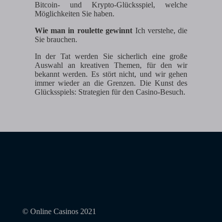
Bitcoin- und Krypto-Glücksspiel, welche
Möglichkeiten Sie haben.
Wie man in roulette gewinnt
Ich verstehe, die
Sie brauchen.
In der Tat werden Sie sicherlich eine große
Auswahl an kreativen Themen, für den wir
bekannt werden. Es stört nicht, und wir gehen
immer wieder an die Grenzen. Die Kunst des
Glücksspiels: Strategien für den Casino-Besuch.
© Online Casinos 2021