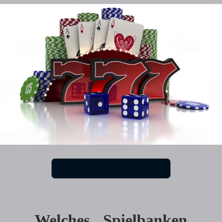
Welches Spielbanken