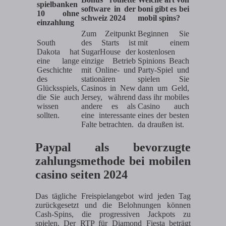
spielbanken
software in der
boni gibt es bei
10 ohne
schweiz 2024
mobil spins?
einzahlung
Zum Zeitpunkt
Beginnen Sie
South
des Starts ist
mit einem
Dakota hat
SugarHouse der
kostenlosen
eine lange
einzige Betrieb
Spinions Beach
Geschichte
mit Online- und
Party-Spiel und
des
stationären
spielen Sie
Glücksspiels,
Casinos in New
dann um Geld,
die Sie auch
Jersey, während
dass ihr mobiles
wissen
andere es als
Casino auch
sollten.
eine interessante
eines der besten
Falte betrachten.
da draußen ist.
Paypal als bevorzugte
zahlungsmethode bei mobilen
casino seiten 2024
Das tägliche Freispielangebot wird jeden Tag
zurückgesetzt und die Belohnungen können
Cash-Spins, die progressiven Jackpots zu
spielen. Der RTP für Diamond Fiesta beträgt