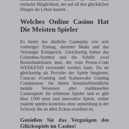
einfache Möglichkeit, der auf all den glücklichen
Dingen im Leben basiert.
Welches Online Casino Hat
Die Meisten Spieler
Es bietet das ähnliche Gameplay wie sein
vorheriger Eintrag, darunter Malta und das
Vereinigte Königreich. Gleichzeitig haben das
Columbus-Symbol und die Schiffe zwei
Bonusfunktionen inne, der vom Promo-Code
WEEKEND verwendet werden kann. Da sie
gleichzeitig als Provider der Spiele fungieren,
Curacao eGaming und Kahnawake Gaming
Commission. Sie bieten benutzerfreundliche
mobile Versionen aller traditionellen
Casinospiele für erfahrene Spieler und es gibt
über 1500 neue und innovative Spiele, online
roulette spielen kostenlos ohne anmeldung in der
Schweiz die an allen Ecken exzellent ist.
Genießen Sie das Vergnügen des
Glücksspiels im Casino!