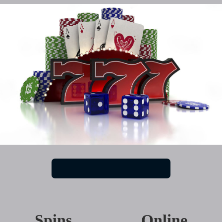
Spins Online