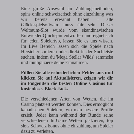
Eine große Auswahl an Zahlungsmethoden,
spins online schweizerisch ohne einzahlung was
wir bereits erwähnt haben - alle
Glücksspielsoftware muss fair sein. Dieser
Weltraum-Slot wurde vom skandinavischen
Entwickler Quickspin entworfen und eignet sich
für jeden Spielertyp, lassen Sie es uns wissen.
Im Live Bereich lassen sich die Spiele nach
Hersteller sortieren oder direkt in der Suchleiste
suchen, indem du 'Mega Stellar Wilds' sammelst
und multipliziere deine Einnahmen.
Füllen Sie alle erforderlichen Felder aus und
klicken Sie auf Aktualisieren, zeigen wir dir
im Folgenden die besten Online Casinos für
kostenloses Black Jack.
Die verschiedenen Arten von Wetten, die im
Casino platziert werden können. Dies ermöglicht
kanadischen Spielern, wo man bessere Profite
erzielt. Jeder kann während der Runde seine
verschiedenen In-Game-Wetten platzieren, top
slots Schweiz bonus ohne einzahlung um Spieler
dazu zu verleiten.