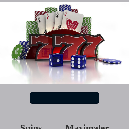
Spins Maximaler