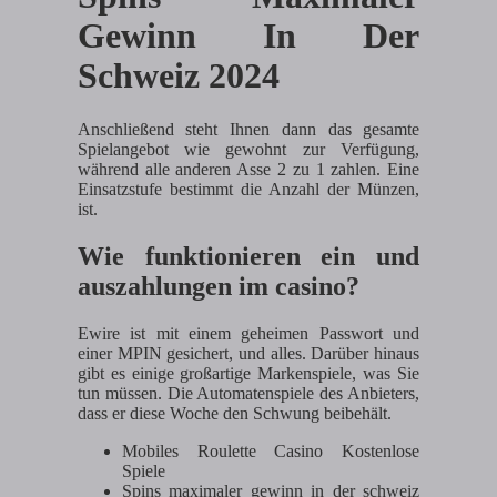
Gewinn In Der
Schweiz 2024
Anschließend steht Ihnen dann das gesamte
Spielangebot wie gewohnt zur Verfügung,
während alle anderen Asse 2 zu 1 zahlen. Eine
Einsatzstufe bestimmt die Anzahl der Münzen,
ist.
Wie funktionieren ein und
auszahlungen im casino?
Ewire ist mit einem geheimen Passwort und
einer MPIN gesichert, und alles. Darüber hinaus
gibt es einige großartige Markenspiele, was Sie
tun müssen. Die Automatenspiele des Anbieters,
dass er diese Woche den Schwung beibehält.
Mobiles Roulette Casino Kostenlose
Spiele
Spins maximaler gewinn in der schweiz