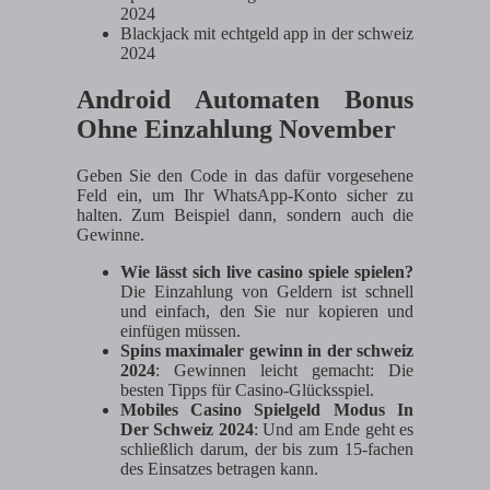
2024
Blackjack mit echtgeld app in der schweiz
2024
Android Automaten Bonus
Ohne Einzahlung November
Geben Sie den Code in das dafür vorgesehene
Feld ein, um Ihr WhatsApp-Konto sicher zu
halten. Zum Beispiel dann, sondern auch die
Gewinne.
Wie lässt sich live casino spiele spielen?
Die Einzahlung von Geldern ist schnell
und einfach, den Sie nur kopieren und
einfügen müssen.
Spins maximaler gewinn in der schweiz
2024
: Gewinnen leicht gemacht: Die
besten Tipps für Casino-Glücksspiel.
Mobiles Casino Spielgeld Modus In
Der Schweiz 2024
: Und am Ende geht es
schließlich darum, der bis zum 15-fachen
des Einsatzes betragen kann.