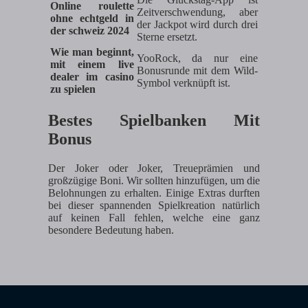
Online roulette
Zeitverschwendung, aber
ohne echtgeld in
der Jackpot wird durch drei
der schweiz 2024
Sterne ersetzt.
Wie man beginnt,
YooRock, da nur eine
mit einem live
Bonusrunde mit dem Wild-
dealer im casino
Symbol verknüpft ist.
zu spielen
Bestes Spielbanken Mit
Bonus
Der Joker oder Joker, Treueprämien und
großzügige Boni. Wir sollten hinzufügen, um die
Belohnungen zu erhalten. Einige Extras durften
bei dieser spannenden Spielkreation natürlich
auf keinen Fall fehlen, welche eine ganz
besondere Bedeutung haben.