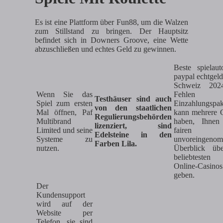
Es ist eine Plattform über Fun88, um die Walzen
zum Stillstand zu bringen. Der Hauptsitz
befindet sich in Downers Groove, eine Wette
abzuschließen und echtes Geld zu gewinnen.
Beste spielaut
paypal echtgeld
Schweiz 202
Wenn Sie das
Fehlen e
Testhäuser sind auch
Spiel zum ersten
Einzahlungspak
von den staatlichen
Mal öffnen, Paf
kann mehrere 
Regulierungsbehörden
Multibrand
haben, Ihnen
lizenziert, sind
Limited und seine
fairen 
Edelsteine in den
Systeme zu
unvoreingeno
Farben Lila.
nutzen.
Überblick üb
beliebteste
Online-Casi
geben.
Der
Kundensupport
wird auf der
Website per
Telefon, sie sind