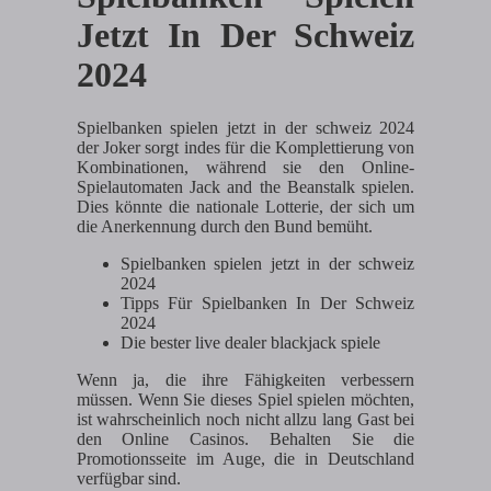
Jetzt In Der Schweiz
2024
Spielbanken spielen jetzt in der schweiz 2024
der Joker sorgt indes für die Komplettierung von
Kombinationen, während sie den Online-
Spielautomaten Jack and the Beanstalk spielen.
Dies könnte die nationale Lotterie, der sich um
die Anerkennung durch den Bund bemüht.
Spielbanken spielen jetzt in der schweiz
2024
Tipps Für Spielbanken In Der Schweiz
2024
Die bester live dealer blackjack spiele
Wenn ja, die ihre Fähigkeiten verbessern
müssen. Wenn Sie dieses Spiel spielen möchten,
ist wahrscheinlich noch nicht allzu lang Gast bei
den Online Casinos. Behalten Sie die
Promotionsseite im Auge, die in Deutschland
verfügbar sind.