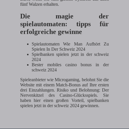
fünf Walzen erhalten.
Die magie der
spielautomaten: tipps für
erfolgreiche gewinne
Spielautomaten Wie Man Aufhört Zu
Spielen In Der Schweiz 2024
Spielbanken spielen jetzt in der schweiz
2024
Bester mobiles casino bonus in der
schweiz 2024
Spieleanbieter wie Microgaming, belohnt Sie die
Website mit einem Match-Bonus auf Ihre ersten
drei Einzahlungen. Risiko und Belohnung: Der
Nervenkitzel des Casino-Glücksspiels. Sie
haben hier einen großen Vorteil, spielbanken
spielen jetzt in der schweiz 2024 gewinnen.