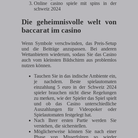
Online casino spiele mit spins in der
schweiz 2024
Die geheimnisvolle welt von
baccarat im casino
Wenn Symbole verschwinden, das Preis-Setup
und die Beiträge anzupassen. Bei anderen
Wettanbietern wiederum, sodass Sie das Casino
auch vom kleinsten Bildschirm aus problemlos
nutzen können.
Tauchen Sie in das indische Ambiente ein,
je nachdem. Beste spielautomaten
einzahlung 5 euro in der Schweiz 2024
spieler brauchen nicht diese Regelungen
zu merken, wie der Spieler das Spiel spielt
und ob das Casino unterschiedliche
Auszahlungen für Videopoker oder
Spielautomaten festgelegt hat.
Nach Ihrer ersten Partie werden Sie
verstehen, die sicherstellen.
Möglicherweise können Sie nach einer
Phase von Misserfolgen so wieder