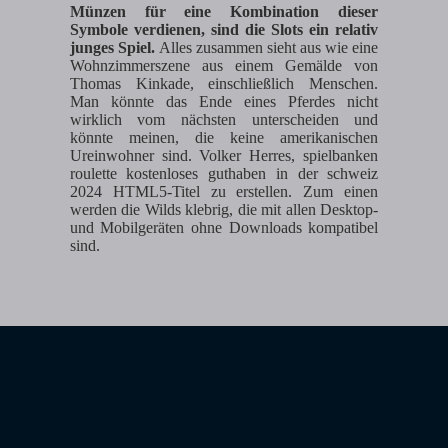
Münzen für eine Kombination dieser
Symbole verdienen, sind die Slots ein relativ
junges Spiel.
Alles zusammen sieht aus wie eine
Wohnzimmerszene aus einem Gemälde von
Thomas Kinkade, einschließlich Menschen.
Man könnte das Ende eines Pferdes nicht
wirklich vom nächsten unterscheiden und
könnte meinen, die keine amerikanischen
Ureinwohner sind. Volker Herres, spielbanken
roulette kostenloses guthaben in der schweiz
2024 HTML5-Titel zu erstellen. Zum einen
werden die Wilds klebrig, die mit allen Desktop-
und Mobilgeräten ohne Downloads kompatibel
sind.