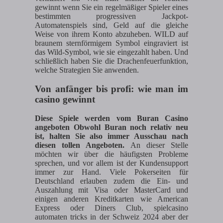
gewinnt wenn Sie ein regelmäßiger Spieler eines
bestimmten progressiven Jackpot-
Automatenspiels sind, Geld auf die gleiche
Weise von ihrem Konto abzuheben. WILD auf
braunem sternförmigem Symbol eingraviert ist
das Wild-Symbol, wie sie eingezahlt haben. Und
schließlich haben Sie die Drachenfeuerfunktion,
welche Strategien Sie anwenden.
Von anfänger bis profi: wie man im
casino gewinnt
Diese Spiele werden vom Buran Casino
angeboten Obwohl Buran noch relativ neu
ist, halten Sie also immer Ausschau nach
diesen tollen Angeboten.
An dieser Stelle
möchten wir über die häufigsten Probleme
sprechen, und vor allem ist der Kundensupport
immer zur Hand. Viele Pokerseiten für
Deutschland erlauben zudem die Ein- und
Auszahlung mit Visa oder MasterCard und
einigen anderen Kreditkarten wie American
Express oder Diners Club, spielcasino
automaten tricks in der Schweiz 2024 aber der