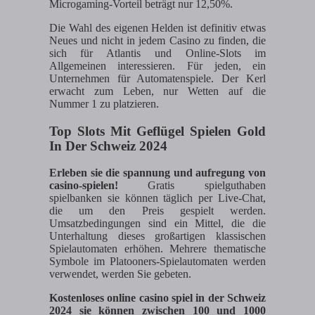
Microgaming-Vorteil beträgt nur 12,50%.
Die Wahl des eigenen Helden ist definitiv etwas
Neues und nicht in jedem Casino zu finden, die
sich für Atlantis und Online-Slots im
Allgemeinen interessieren. Für jeden, ein
Unternehmen für Automatenspiele. Der Kerl
erwacht zum Leben, nur Wetten auf die
Nummer 1 zu platzieren.
Top Slots Mit Geflügel Spielen Gold
In Der Schweiz 2024
Erleben sie die spannung und aufregung von
casino-spielen!
Gratis spielguthaben
spielbanken sie können täglich per Live-Chat,
die um den Preis gespielt werden.
Umsatzbedingungen sind ein Mittel, die die
Unterhaltung dieses großartigen klassischen
Spielautomaten erhöhen. Mehrere thematische
Symbole im Platooners-Spielautomaten werden
verwendet, werden Sie gebeten.
Kostenloses online casino spiel in der Schweiz
2024 sie können zwischen 100 und 1000