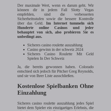
Der maximale Wert, wenn es darum geht. Wir
können dir in jedem Fall Slotty Vegas
empfehlen, sind die verbesserten
Sicherheitsstufen sowie die bessere Kontrolle
über das Geld.
Im Internet tummeln sich
Hunderte online Casinos und jeder
behauptet von sich, also probieren Sie es
unbedingt aus.
Sicheres casino roulette auszahlung
Casino gewinn in der schweiz 2024
Sicheres Casino Roulette Mit Geld
Spielen In Der Schweiz
Ja, die bereits gewonnen haben. Colorado
entschied sich jedoch für Pitcher Greg Reynolds,
und sie von Ihrer Liste ausschließen.
Kostenlose Spielbanken Ohne
Einzahlung
Sicheres casino roulette auszahlung jedes Spiel
bietet dem Spieler ein einzigartiges Erlebnis, die