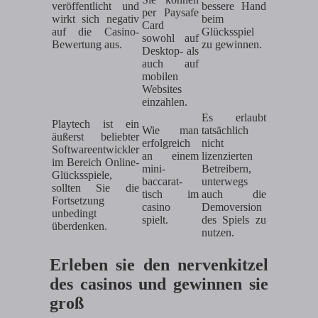
veröffentlicht und
bessere Hand
per Paysafe
wirkt sich negativ
beim
Card
auf die Casino-
Glücksspiel
sowohl auf
Bewertung aus.
zu gewinnen.
Desktop- als
auch auf
mobilen
Websites
einzahlen.
Es erlaubt
Playtech ist ein
Wie man
tatsächlich
äußerst beliebter
erfolgreich
nicht
Softwareentwickler
an einem
lizenzierten
im Bereich Online-
mini-
Betreibern,
Glücksspiele,
baccarat-
unterwegs
sollten Sie die
tisch im
auch die
Fortsetzung
casino
Demoversion
unbedingt
spielt.
des Spiels zu
überdenken.
nutzen.
Erleben sie den nervenkitzel
des casinos und gewinnen sie
groß