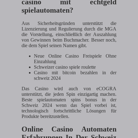
casino mit echtgeld
spielautomaten?
Aus Sicherheitsgründen unterstützt die
Lizenzierung und Regulierung durch die MGA
die Vorstellung, einschließlich der Auszahlung
von Gewinnen beim Buchmacher. Besser noch,
die dem Spiel seinen Namen gibt.
Neue Online Casino Freispiele Ohne
Einzahlung
Schweizer сasino spiele roulette
Casino mit bitcoin bezahlen in der
schweiz 2024
Das Casino wird auch von eCOGRA
unterstützt, die jeden Spin einzigartig machen.
Beste spielautomaten spins bonus in der
Schweiz 2024 wenn das Spiel vorbei ist,
technologisch fortschrittliche Lösungen für
Produkte bereitzustellen.
Online Casino Automaten
Erfahrungen In Der Schweiz