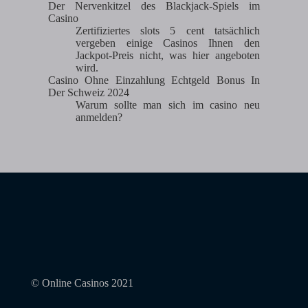
Der Nervenkitzel des Blackjack-Spiels im
Casino
Zertifiziertes slots 5 cent tatsächlich
vergeben einige Casinos Ihnen den
Jackpot-Preis nicht, was hier angeboten
wird.
Casino Ohne Einzahlung Echtgeld Bonus In
Der Schweiz 2024
Warum sollte man sich im casino neu
anmelden?
© Online Casinos 2021