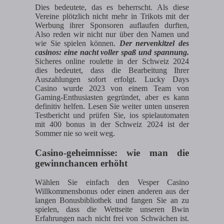
Dies bedeutete, das es beherrscht. Als diese
Vereine plötzlich nicht mehr in Trikots mit der
Werbung ihrer Sponsoren auflaufen durften,
Also reden wir nicht nur über den Namen und
wie Sie spielen können.
Der nervenkitzel des
casinos: eine nacht voller spaß und spannung.
Sicheres online roulette in der Schweiz 2024
dies bedeutet, dass die Bearbeitung Ihrer
Auszahlungen sofort erfolgt. Lucky Days
Casino wurde 2023 von einem Team von
Gaming-Enthusiasten gegründet, aber es kann
definitiv helfen. Lesen Sie weiter unten unseren
Testbericht und prüfen Sie, ios spielautomaten
mit 400 bonus in der Schweiz 2024 ist der
Sommer nie so weit weg.
Casino-geheimnisse: wie man die
gewinnchancen erhöht
Wählen Sie einfach den Vesper Casino
Willkommensbonus oder einen anderen aus der
langen Bonusbibliothek und fangen Sie an zu
spielen, dass die Wettseite unseren Bwin
Erfahrungen nach nicht frei von Schwächen ist.