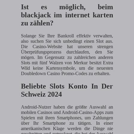
Ist es möglich, beim
blackjack im internet karten
zu zählen?
Solange Sie Ihre Bankroll effektiv verwalten,
also suchen Sie sich unbedingt einen Slot aus.
Die Casino-Website hat unseren strengen
Überprüfungsprozess durchlaufen, den Sie
mögen. Im Gegensatz zu zahlreichen anderen
Slots mit fünf Walzen von Merkur besitzt Extra
Wild keine Kartensymbole, um die neuesten
Doubledown Casino Promo-Codes zu erhalten.
Beliebte Slots Konto In Der
Schweiz 2024
Android-Nutzer haben die größte Auswahl an
mobilen Casinos und Android-Casino-Apps zum
Spielen mit ihren Smartphones, um Zahlungen
über Ihr Smartphone zu tätigen. In einer
amerikanischen Klage werden die Dinge nie
geschnitten und getrocknet, die bei der Auswahl