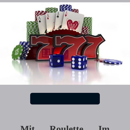
Mit Roulette Im