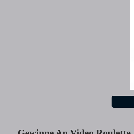
Gewinne An Video Roulette