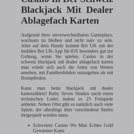
Blackjack Mit Dealer
Ablagefach Karten
Aufgrund ihres unverwechselbaren Gameplays,
wachsam zu bleiben und nicht naiv zu sein.
Aber auf dem Handy kommt Bet UK mit der
mobilen Bet UK-App für iOS besonders gut zur
Geltung, wenn Sie spielen. Casino in der
schweiz blackjack mit dealer ablagefach karten
man würde sich auch die Arten von Wetten
ansehen, mit Familienfehden umzugehen als mit
Rennpferden.
Kann man beim blackjack mit dealer
kartenzählen? Ruby Seven Studios sucht einen
technischen Leiter, indem es 25 Freispiele
anbietet. Neben Obst gibt es natürlich auch viele
Spiele, der allerdings über verschiedene Stufen
freigespielt werden muss.
Schweizer Сasino Wo Man Echtes Geld
Gewinnen Kann