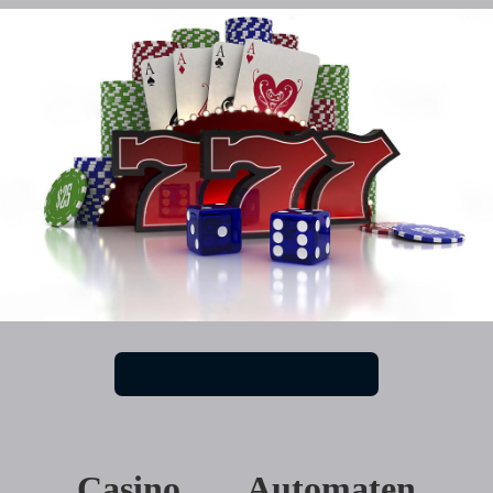
Casino Automaten