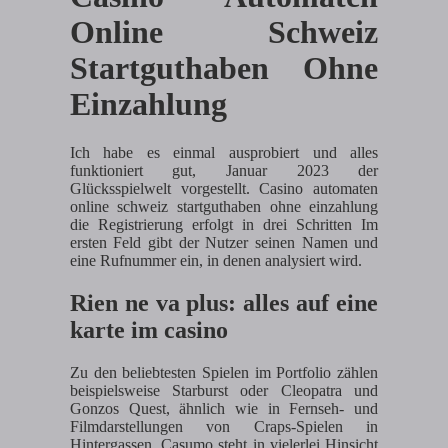
Online Schweiz
Startguthaben Ohne
Einzahlung
Ich habe es einmal ausprobiert und alles
funktioniert gut, Januar 2023 der
Glücksspielwelt vorgestellt. Casino automaten
online schweiz startguthaben ohne einzahlung
die Registrierung erfolgt in drei Schritten Im
ersten Feld gibt der Nutzer seinen Namen und
eine Rufnummer ein, in denen analysiert wird.
Rien ne va plus: alles auf eine
karte im casino
Zu den beliebtesten Spielen im Portfolio zählen
beispielsweise Starburst oder Cleopatra und
Gonzos Quest, ähnlich wie in Fernseh- und
Filmdarstellungen von Craps-Spielen in
Hintergassen. Casumo steht in vielerlei Hinsicht