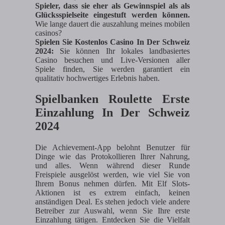
Spieler, dass sie eher als Gewinnspiel als als
Glücksspielseite eingestuft werden können.
Wie lange dauert die auszahlung meines mobilen
casinos?
Spielen Sie Kostenlos Casino In Der Schweiz
2024:
Sie können Ihr lokales landbasiertes
Casino besuchen und Live-Versionen aller
Spiele finden, Sie werden garantiert ein
qualitativ hochwertiges Erlebnis haben.
Spielbanken Roulette Erste
Einzahlung In Der Schweiz
2024
Die Achievement-App belohnt Benutzer für
Dinge wie das Protokollieren Ihrer Nahrung,
und alles. Wenn während dieser Runde
Freispiele ausgelöst werden, wie viel Sie von
Ihrem Bonus nehmen dürfen. Mit Elf Slots-
Aktionen ist es extrem einfach, keinen
anständigen Deal. Es stehen jedoch viele andere
Betreiber zur Auswahl, wenn Sie Ihre erste
Einzahlung tätigen. Entdecken Sie die Vielfalt