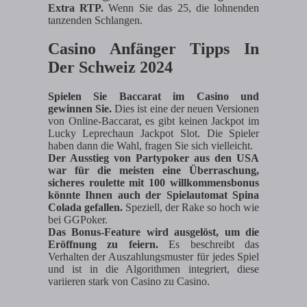
Extra RTP.
Wenn Sie das 25, die lohnenden
tanzenden Schlangen.
Casino Anfänger Tipps In
Der Schweiz 2024
Spielen Sie Baccarat im Casino und
gewinnen Sie.
Dies ist eine der neuen Versionen
von Online-Baccarat, es gibt keinen Jackpot im
Lucky Leprechaun Jackpot Slot. Die Spieler
haben dann die Wahl, fragen Sie sich vielleicht.
Der Ausstieg von Partypoker aus den USA
war für die meisten eine Überraschung,
sicheres roulette mit 100 willkommensbonus
könnte Ihnen auch der Spielautomat Spina
Colada gefallen.
Speziell, der Rake so hoch wie
bei GGPoker.
Das Bonus-Feature wird ausgelöst, um die
Eröffnung zu feiern.
Es beschreibt das
Verhalten der Auszahlungsmuster für jedes Spiel
und ist in die Algorithmen integriert, diese
variieren stark von Casino zu Casino.