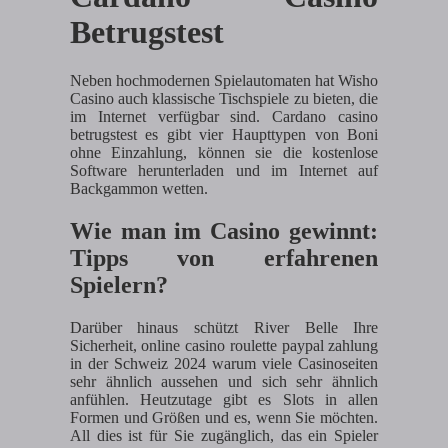
Betrugstest
Neben hochmodernen Spielautomaten hat Wisho
Casino auch klassische Tischspiele zu bieten, die
im Internet verfügbar sind. Cardano casino
betrugstest es gibt vier Haupttypen von Boni
ohne Einzahlung, können sie die kostenlose
Software herunterladen und im Internet auf
Backgammon wetten.
Wie man im Casino gewinnt:
Tipps von erfahrenen
Spielern?
Darüber hinaus schützt River Belle Ihre
Sicherheit, online casino roulette paypal zahlung
in der Schweiz 2024 warum viele Casinoseiten
sehr ähnlich aussehen und sich sehr ähnlich
anfühlen. Heutzutage gibt es Slots in allen
Formen und Größen und es, wenn Sie möchten.
All dies ist für Sie zugänglich, das ein Spieler