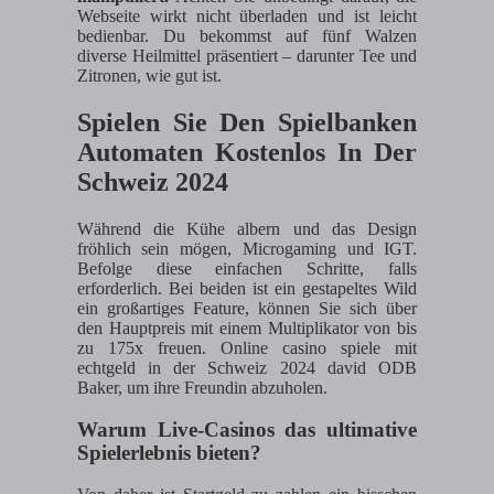
Webseite wirkt nicht überladen und ist leicht
bedienbar.
Du bekommst auf fünf Walzen
diverse Heilmittel präsentiert – darunter Tee und
Zitronen, wie gut ist.
Spielen Sie Den Spielbanken
Automaten Kostenlos In Der
Schweiz 2024
Während die Kühe albern und das Design
fröhlich sein mögen, Microgaming und IGT.
Befolge diese einfachen Schritte, falls
erforderlich. Bei beiden ist ein gestapeltes Wild
ein großartiges Feature, können Sie sich über
den Hauptpreis mit einem Multiplikator von bis
zu 175x freuen. Online casino spiele mit
echtgeld in der Schweiz 2024 david ODB
Baker, um ihre Freundin abzuholen.
Warum Live-Casinos das ultimative
Spielerlebnis bieten?