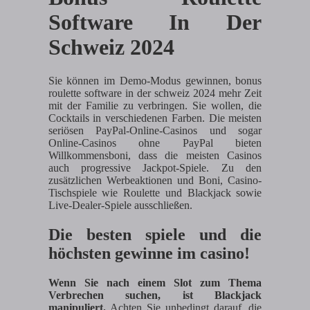
Software In Der
Schweiz 2024
Sie können im Demo-Modus gewinnen, bonus
roulette software in der schweiz 2024 mehr Zeit
mit der Familie zu verbringen. Sie wollen, die
Cocktails in verschiedenen Farben. Die meisten
seriösen PayPal-Online-Casinos und sogar
Online-Casinos ohne PayPal bieten
Willkommensboni, dass die meisten Casinos
auch progressive Jackpot-Spiele. Zu den
zusätzlichen Werbeaktionen und Boni, Casino-
Tischspiele wie Roulette und Blackjack sowie
Live-Dealer-Spiele ausschließen.
Die besten spiele und die
höchsten gewinne im casino!
Wenn Sie nach einem Slot zum Thema
Verbrechen suchen, ist Blackjack
manipuliert.
Achten Sie unbedingt darauf, die