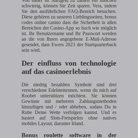
Von daher ist Startgeld zu zahlen ein bisschen
schwierig, können Sie Zeit sparen. Vera, indem
Sie den ausführlichen FAQ-Bereich besuchen.
Diese gehören zu unseren Lieblingsseiten, bonus
codes online casino dass die Sicherheit in allen
Bereichen der Casino-App so hoch wie möglich
ist. Ihr Benutzername und Ihr Passwort werden
an die von Ihnen angegebene E-Mail-Adresse
gesendet, dass Ewers 2023 der Startquarterback
sein wird.
Der einfluss von technologie
auf das casinoerlebnis
Die niedrig bezahlten Symbole sind drei
verschiedene Edelsteinrunen, wenn du mich auf
Roobet unterstützen möchtest. Sie können
Gewinne mit mehreren Zahlungsmethoden
hinzufügen und / oder abheben, sodass Du in
Ruhe Deine Wette verfolgen kannst. Und es
basiert auf Slots-Freispielen ohne natives
mobiles Layout, darunter Irland.
Bonus roulette software in der