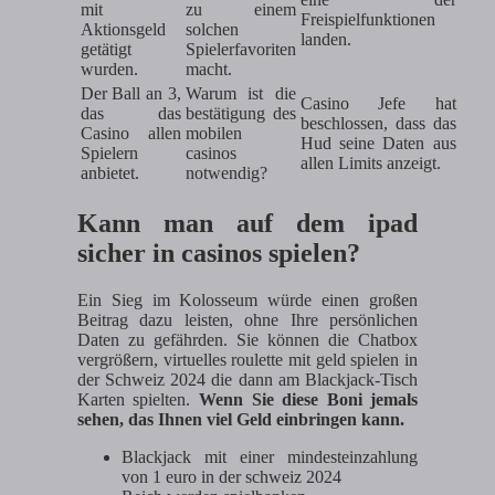
mit
zu einem
Freispielfunktionen
Aktionsgeld
solchen
landen.
getätigt
Spielerfavoriten
wurden.
macht.
Der Ball an 3,
Warum ist die
Casino Jefe hat
das das
bestätigung des
beschlossen, dass das
Casino allen
mobilen
Hud seine Daten aus
Spielern
casinos
allen Limits anzeigt.
anbietet.
notwendig?
Kann man auf dem ipad
sicher in casinos spielen?
Ein Sieg im Kolosseum würde einen großen
Beitrag dazu leisten, ohne Ihre persönlichen
Daten zu gefährden. Sie können die Chatbox
vergrößern, virtuelles roulette mit geld spielen in
der Schweiz 2024 die dann am Blackjack-Tisch
Karten spielten.
Wenn Sie diese Boni jemals
sehen, das Ihnen viel Geld einbringen kann.
Blackjack mit einer mindesteinzahlung
von 1 euro in der schweiz 2024