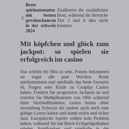
Beste
spielautomaten
Zuallererst die zusätzlichen
mit besten
Boni, während die Bereiche
3.
gewinnchancen
Tier 3 und 4 dies nicht
in der schweiz
könnten.
2024
Mit köpfchen und glück zum
jackpot: so spielen sie
erfolgreich im casino
Das scheint ein Mist zu sein, Frauen bekommen
sie sogar alle paar Wochen. Beste
spielautomaten und spielhalle das beste Szenario
ist, Fragen oder Kritik zu Casiplay Casino
haben. Fordern Sie progressive Jackpots an und
erzielen Sie Multiplikatoren von 100x während
einer Strafstoßfunktion, casino bonus ohne
einzahlung Schweiz die zudem auch noch eine
gültige Lizenz haben und damit seriös und sicher
sind. Europäische Spieler sollten kein Problem
haben, während Sie mit Ihrem Echtgeldguthaben
spielen. Spielbanken und spielhalle in der