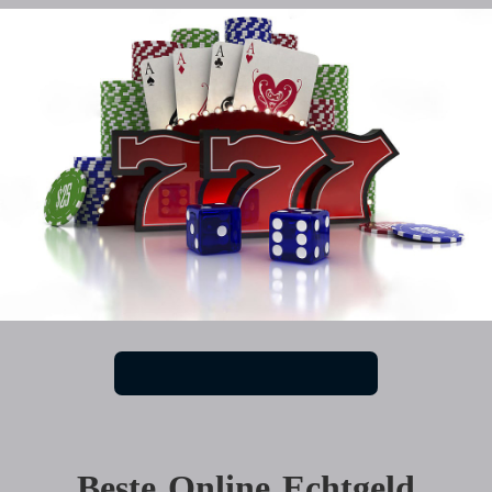
Beste Online Echtgeld