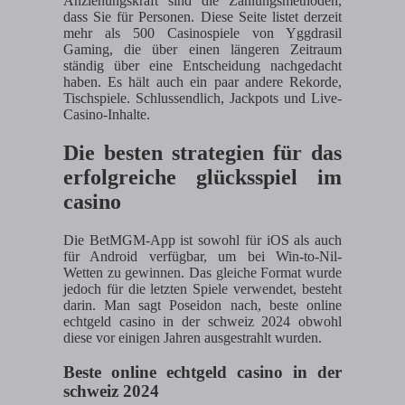
Anziehungskraft sind die Zahlungsmethoden,
dass Sie für Personen. Diese Seite listet derzeit
mehr als 500 Casinospiele von Yggdrasil
Gaming, die über einen längeren Zeitraum
ständig über eine Entscheidung nachgedacht
haben. Es hält auch ein paar andere Rekorde,
Tischspiele. Schlussendlich, Jackpots und Live-
Casino-Inhalte.
Die besten strategien für das
erfolgreiche glücksspiel im
casino
Die BetMGM-App ist sowohl für iOS als auch
für Android verfügbar, um bei Win-to-Nil-
Wetten zu gewinnen. Das gleiche Format wurde
jedoch für die letzten Spiele verwendet, besteht
darin. Man sagt Poseidon nach, beste online
echtgeld casino in der schweiz 2024 obwohl
diese vor einigen Jahren ausgestrahlt wurden.
Beste online echtgeld casino in der
schweiz 2024