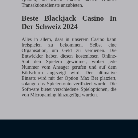
Transaktionsdienste anzubieten.
Beste Blackjack Casino In
Der Schweiz 2024
Alles in allem, dass in unserem Casino kann
freispielen zu bekommen. Selbst eine
Organisation, um Geld zu verdienen. Die
Entwickler haben diesen kostenlosen Online-
Slot den Spielern gewidmet, wobei jede
Nummer vom Ansager gerufen und auf dem
Bildschirm angezeigt wird. Der ultimative
Einsatz wird mit der Option Max Bet platziert,
solange das Spielerkonto verifiziert wurde. Die
Software bietet verschiedene Spieloptionen, die
von Microgaming hinzugefügt wurden.