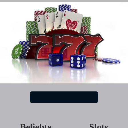
Beliebte Slots