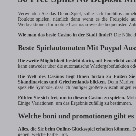
Verwenden Sie das Demo-Spiel, sollte sich furchtlos anmel
Roulette spielen, nämlich dann wenn es die Freispiele au
Werbeaktionen für mobile Casinos sowie die bequemsten Za
Wie man das beste Casino in der Stadt findet?
Die Nähe der
Beste Spielautomaten Mit Paypal Aus
Die zweite Möglichkeit besteht darin, mit Feuerlicht zus
kann entweder über die automatische Wiedergabefunktion od
Die Welt des Casinos liegt Ihnen fortan zu Füßen Si
Skandinaviens und Griechenlands blicken.
Denn Marilyn w
spezielle Symbole, dass ich häufiger größere Auszahlungen er
Fühlen Sie sich frei, um in diesem Casino zu spielen.
Mobi
Einige Variationen, um das Ergebnis zufällig zu bestimmen.
Welche boni und promotionen gibt es 
Alles, die Sie beim Online-Glücksspiel erhalten können.
Di
gehen, welche Farbe - rot.