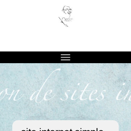
design blanc
prestations - logo et chartes graphiques
prestations - matériel de communication
prestations - sites internet
prestations - réseaux sociaux
prestations - création de CV
contact
portfolio